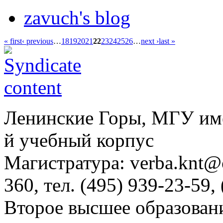
zavuch's blog
« first
‹ previous
…
18
19
20
21
22
23
24
25
26
…
next ›
last »
Ленинские Горы, МГУ им
й учебный корпус
Магистратура: verba.knt@c
360, тел. (495) 939-23-59,
Второе высшее образовани