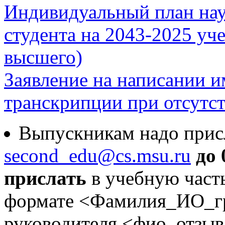
Индивидуальный план нау
студента на 2043-2025 уч
высшего)
Заявление на написании и
транскрипции при отсутст
Выпускникам надо присл
second_edu@cs.msu.ru
до
прислать
в учебную часть
формате <Фамилия_ИО_гр
руководителя <фио_отзыв>