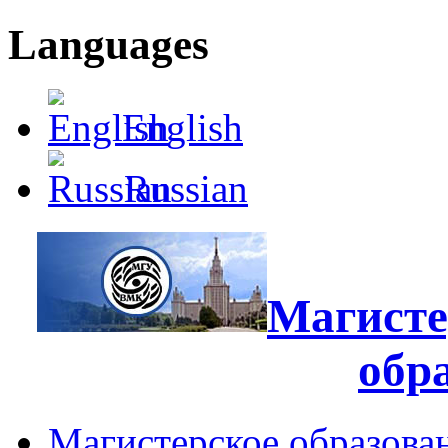
Languages
English
Russian
Магисте
обр
Магистерское образова