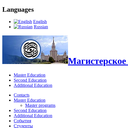
Languages
English
Russian
Магистерское 
Master Education
Second Education
Additional Education
Contacts
Master Education
Master programs
Second Education
Additional Education
События
Студенты