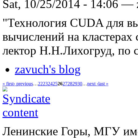
Sat, 10/25/2014 - 14:06 —
"Технология CUDA для в
вычислений на кластерах 
лектор Н.Н.Лихогруд, по с
zavuch's blog
« first
‹ previous
…
22
23
24
25
26
27
28
29
30
…
next ›
last »
Ленинские Горы, МГУ им