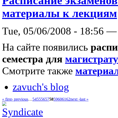
Расписание экзаменов
материалы к лекциям
Tue, 05/06/2008 - 18:56 —
На сайте появились
распи
семестра для
магистрат
Смотрите также
материа
zavuch's blog
« first
‹ previous
…
54
55
56
57
58
59
60
61
62
next ›
last »