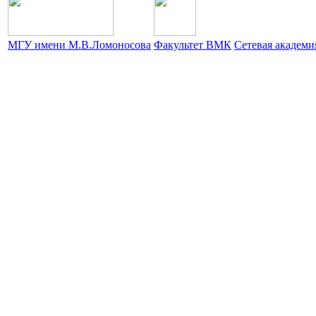
МГУ имени М.В.Ломоносова
Факультет ВМК
Сетевая академ